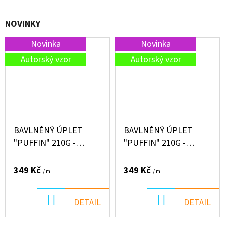
NOVINKY
Novinka
Novinka
Autorský vzor
Autorský vzor
BAVLNĚNÝ ÚPLET
BAVLNĚNÝ ÚPLET
"PUFFIN" 210G -
"PUFFIN" 210G -
KRAVIČKA
MAŠINKY
349 Kč
349 Kč
/ m
/ m
DO
DO
DETAIL
DETAIL
KOŠÍKU
KOŠÍKU