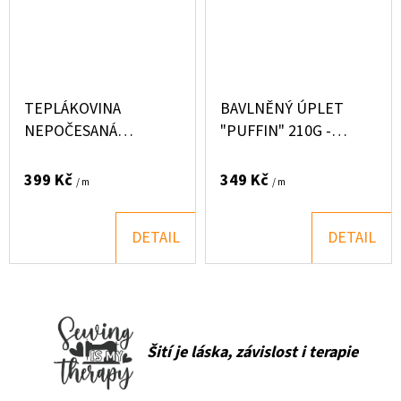
TEPLÁKOVINA
BAVLNĚNÝ ÚPLET
NEPOČESANÁ
"PUFFIN" 210G -
"PUFFIN" 250G -
SRNKA LINA
JEŽEČEK KVÍTKY
399 Kč
349 Kč
/ m
/ m
DETAIL
DETAIL
Šití je láska, závislost i terapie