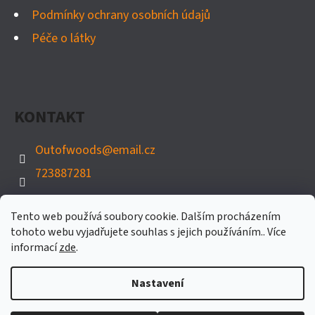
Podmínky ochrany osobních údajů
Péče o látky
KONTAKT
Outofwoods
@
email.cz
723887281
Tento web používá soubory cookie. Dalším procházením
tohoto webu vyjadřujete souhlas s jejich používáním.. Více
informací
zde
.
Nastavení