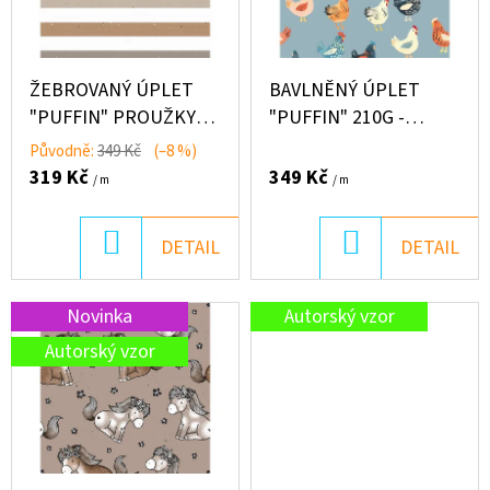
D
O
ŽEBROVANÝ ÚPLET
BAVLNĚNÝ ÚPLET
P
"PUFFIN" PROUŽKY
"PUFFIN" 210G -
O
MODRÉ/BÉŽ
SLEPIČKY
Původně:
349 Kč
(–8 %)
R
319 Kč
349 Kč
/ m
/ m
U
Č
U
DO
DO
DETAIL
DETAIL
J
KOŠÍKU
KOŠÍKU
E
Novinka
Autorský vzor
M
Autorský vzor
E
KG
LIŠČÍ
PODZIM