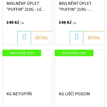
BAVLNĚNÝ ÚPLET
BAVLNĚNÝ ÚPLET
279
"PUFFIN" 210G - LEO
"PUFFIN" 210G -
Kč
PIA PONY
CALLING HOME FOR
CHRISTMAS
349 Kč
349 Kč
/ m
/ m
DO
DO
DETAIL
DETAIL
KOŠÍKU
KOŠÍKU
Autorský vzor
Autorský vzor
KG NETOPÝŘI
KG LIŠČÍ PODZIM