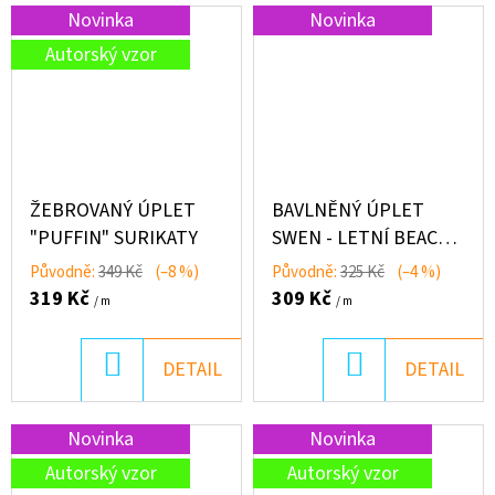
Novinka
Novinka
Autorský vzor
ŽEBROVANÝ ÚPLET
BAVLNĚNÝ ÚPLET
"PUFFIN" SURIKATY
SWEN - LETNÍ BEACH
KOLEKCE
Původně:
349 Kč
(–8 %)
Původně:
325 Kč
(–4 %)
319 Kč
309 Kč
/ m
/ m
DO
DO
DETAIL
DETAIL
KOŠÍKU
KOŠÍKU
Novinka
Novinka
Autorský vzor
Autorský vzor