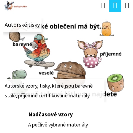
K
Hledat
Náku
Přejít
O
Zpět
Zpět
na
koší
Š
Předchozí
Násle
obsah
Autorské tisky
Í
C
K
O
P
O
T
Ř
Autorské vzory, tisky, které jsou barevně
E
stálé, příjemné certifikované materiály
B
U
Nadčasové vzory
J
A pečlivě vybrané materiály