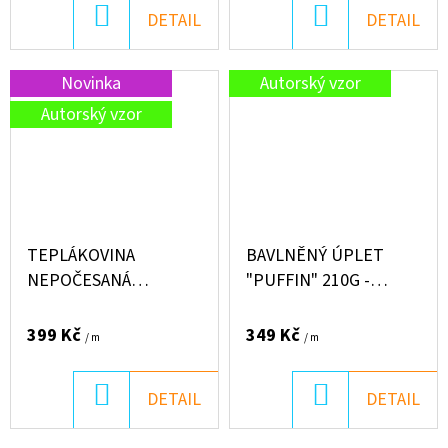
DO
DO
DETAIL
DETAIL
KOŠÍKU
KOŠÍKU
Novinka
Autorský vzor
Autorský vzor
TEPLÁKOVINA
BAVLNĚNÝ ÚPLET
NEPOČESANÁ
"PUFFIN" 210G -
"PUFFIN" 250G -
LOVECKÁ SEZÓNA*
VYSMÁTÉ KVĚTINKY
399 Kč
349 Kč
/ m
/ m
DO
DO
DETAIL
DETAIL
KOŠÍKU
KOŠÍKU