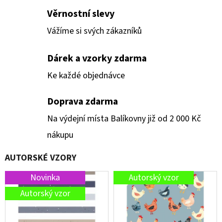
E
Věrnostní slevy
T
Vážíme si svých zákazníků
E
N
Dárek a vzorky zdarma
A
Ke každé objednávce
J
Í
Doprava zdarma
T
Na výdejní místa Balíkovny již od 2 000 Kč
?
nákupu
AUTORSKÉ VZORY
Novinka
Autorský vzor
HLEDAT
Autorský vzor