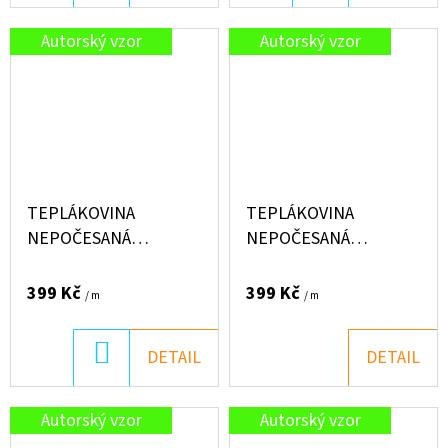
KOŠÍKU
KOŠÍKU
Autorský vzor
Autorský vzor
TEPLÁKOVINA
TEPLÁKOVINA
NEPOČESANÁ
NEPOČESANÁ
"PUFFIN" 250G -
"PUFFIN" 250G -
JEŽEČCI S JABLÍČKEM
SÝKORKY
399 Kč
399 Kč
/ m
/ m
DO
DETAIL
DETAIL
KOŠÍKU
Autorský vzor
Autorský vzor