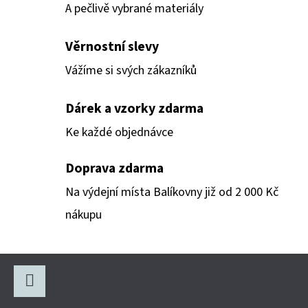
D
A pečlivě vybrané materiály
A
C
Věrnostní slevy
Í
Vážíme si svých zákazníků
P
R
Dárek a vzorky zdarma
V
K
Ke každé objednávce
Y
V
Doprava zdarma
Ý
Na výdejní místa Balíkovny již od 2 000 Kč
P
nákupu
I
S
U
Z
Á
Facebook