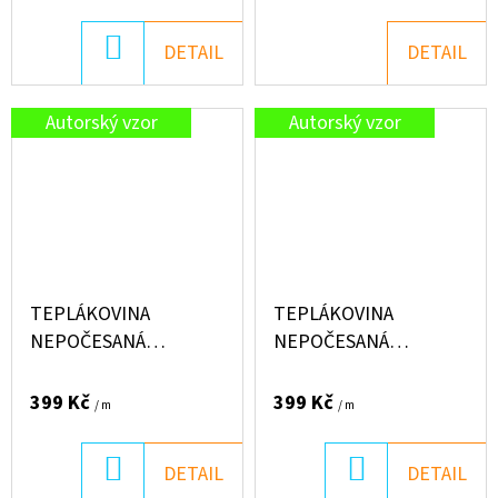
DO
DETAIL
DETAIL
KOŠÍKU
Autorský vzor
Autorský vzor
TEPLÁKOVINA
TEPLÁKOVINA
NEPOČESANÁ
NEPOČESANÁ
"PUFFIN" 250G -
"PUFFIN" 250G -
WOODLAND
BRÉMŠTÍ MUZIKANTI
399 Kč
399 Kč
/ m
/ m
DO
DO
DETAIL
DETAIL