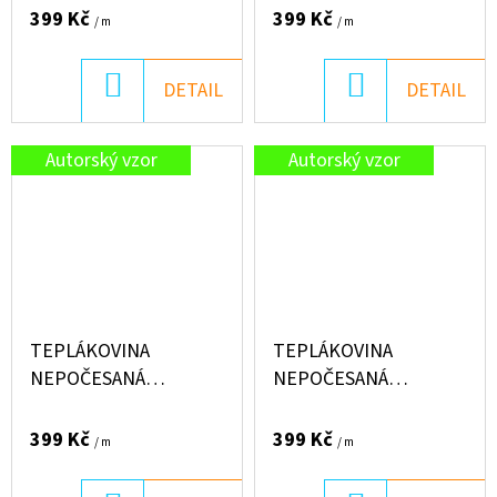
JEZEVČÍK SLEČNA
KVĚTY
399 Kč
399 Kč
/ m
/ m
PODZIM
DO
DO
DETAIL
DETAIL
KOŠÍKU
KOŠÍKU
Autorský vzor
Autorský vzor
TEPLÁKOVINA
TEPLÁKOVINA
NEPOČESANÁ
NEPOČESANÁ
"PUFFIN" 250G -
"PUFFIN" 250G - BOOK
DENIM MODRÁ
LOVER
399 Kč
399 Kč
/ m
/ m