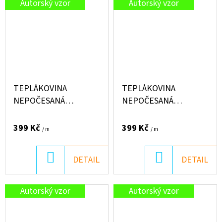
Autorský vzor
Autorský vzor
TEPLÁKOVINA
TEPLÁKOVINA
NEPOČESANÁ
NEPOČESANÁ
"PUFFIN" 250G - COOL
"PUFFIN" 250G -
SPACE
SUMMER FLOWERS
399 Kč
399 Kč
/ m
/ m
DO
DO
DETAIL
DETAIL
KOŠÍKU
KOŠÍKU
Autorský vzor
Autorský vzor