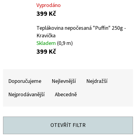
E
Vyprodáno
T
399 Kč
E
Teplákovina nepočesaná "Puffin" 250g -
N
Kravička
A
Skladem
(0,9 m)
J
399 Kč
Í
T
Ř
?
A
Doporučujeme
Nejlevnější
Nejdražší
Z
Nejprodávanější
Abecedně
E
N
HLEDAT
Í
OTEVŘÍT FILTR
P