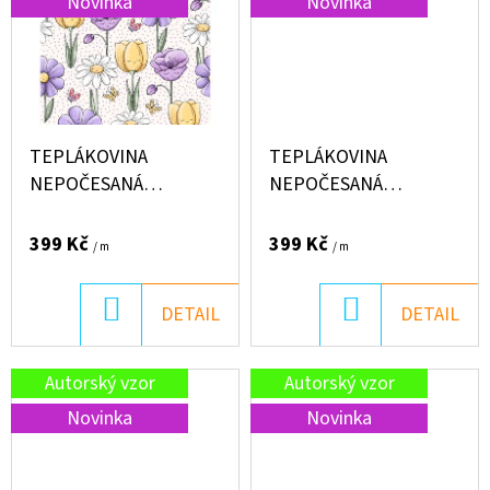
Novinka
Novinka
279
Kč
TEPLÁKOVINA
TEPLÁKOVINA
NEPOČESANÁ
NEPOČESANÁ
"PUFFIN" 250G -
"PUFFIN" 250G - LIŠKA
VYSMÁTÉ KVĚTINKY
PODZIM
399 Kč
399 Kč
/ m
/ m
DO
DO
DETAIL
DETAIL
KOŠÍKU
KOŠÍKU
Autorský vzor
Autorský vzor
Novinka
Novinka