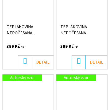
TEPLÁKOVINA
TEPLÁKOVINA
NEPOČESANÁ
NEPOČESANÁ
"PUFFIN" 250G -
"PUFFIN" 250G - PTAČÍ
GRUMPY
LOUKA
399 Kč
399 Kč
/ m
/ m
DO
DO
DETAIL
DETAIL
KOŠÍKU
KOŠÍKU
Autorský vzor
Autorský vzor