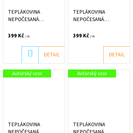
TEPLÁKOVINA
TEPLÁKOVINA
NEPOČESANÁ
NEPOČESANÁ
"PUFFIN" 250G -
"PUFFIN" 250G -
KOSTKY AQUA
KOSTKY ČERNO-
399 Kč
399 Kč
/ m
/ m
KARAMEL
BÉŽOVÉ
DO
DETAIL
DETAIL
KOŠÍKU
Autorský vzor
Autorský vzor
TEPLÁKOVINA
TEPLÁKOVINA
NEPOČESANÁ
NEPOČESANÁ