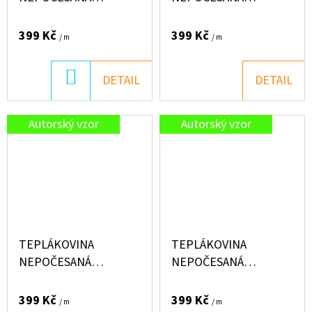
"PUFFIN" 250G -
"PUFFIN" 250G -
ZELENINKA
PEJSEK V MRKVI
399 Kč
399 Kč
/ m
/ m
DO
DETAIL
DETAIL
KOŠÍKU
Autorský vzor
Autorský vzor
TEPLÁKOVINA
TEPLÁKOVINA
NEPOČESANÁ
NEPOČESANÁ
"PUFFIN" 250G - OFF
"PUFFIN" 250G -
ROAD
PRASÁTKA PRO HOLKY
399 Kč
399 Kč
/ m
/ m