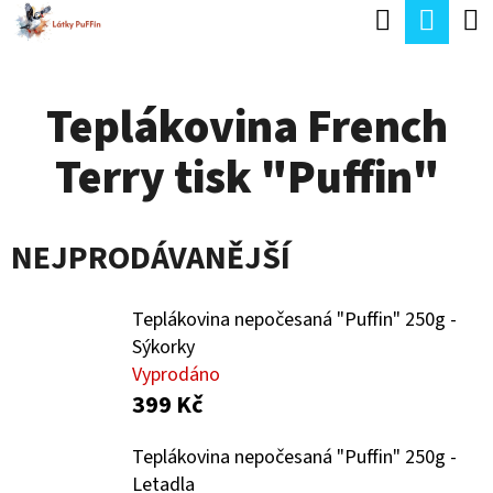
K
Hledat
Náku
Přejít
O
Zpět
Zpět
na
koší
Š
obsah
Teplákovina French
Í
C
K
Terry tisk "Puffin"
O
P
O
NEJPRODÁVANĚJŠÍ
T
Ř
Teplákovina nepočesaná "Puffin" 250g -
E
Sýkorky
Vyprodáno
B
399 Kč
U
J
Teplákovina nepočesaná "Puffin" 250g -
Letadla