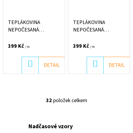
TEPLÁKOVINA
TEPLÁKOVINA
NEPOČESANÁ
NEPOČESANÁ
"PUFFIN" 250G -
"PUFFIN" 250G -
NETOPÝŘI
SPEEDWAY ZÁVODNÍ
399 Kč
399 Kč
/ m
/ m
DRÁHA
DO
DO
DETAIL
DETAIL
KOŠÍKU
KOŠÍKU
32
položek celkem
O
V
L
Á
Nadčasové vzory