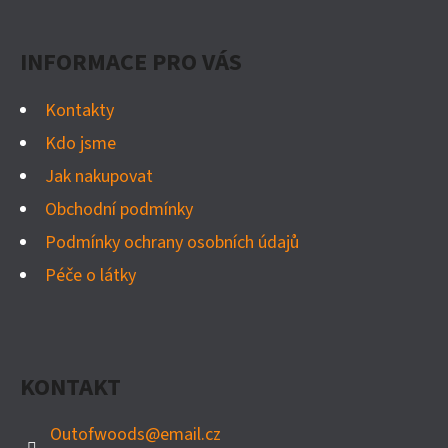
P
A
INFORMACE PRO VÁS
T
Í
Kontakty
Kdo jsme
Jak nakupovat
Obchodní podmínky
Podmínky ochrany osobních údajů
Péče o látky
KONTAKT
Outofwoods
@
email.cz