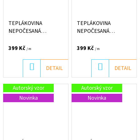
TEPLÁKOVINA
TEPLÁKOVINA
NEPOČESANÁ
NEPOČESANÁ
"PUFFIN" 250G - LEO
"PUFFIN" 250G -
MOTÝLCI
VESELÁ FARMA
399 Kč
399 Kč
/ m
/ m
DO
DO
DETAIL
DETAIL
KOŠÍKU
KOŠÍKU
Autorský vzor
Autorský vzor
Novinka
Novinka