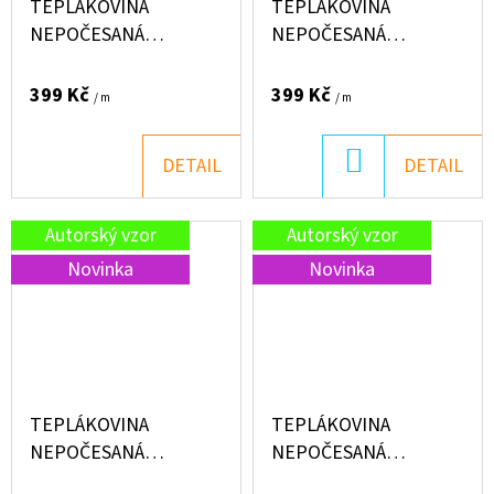
TEPLÁKOVINA
TEPLÁKOVINA
NEPOČESANÁ
NEPOČESANÁ
"PUFFIN" 250G -
"PUFFIN" 250G -
JEŽEČEK KVÍTKY
JEZEVČÍK PODZIM
399 Kč
399 Kč
/ m
/ m
DO
DETAIL
DETAIL
KOŠÍKU
Autorský vzor
Autorský vzor
Novinka
Novinka
TEPLÁKOVINA
TEPLÁKOVINA
NEPOČESANÁ
NEPOČESANÁ
"PUFFIN" 250G -
"PUFFIN" 250G - LILA