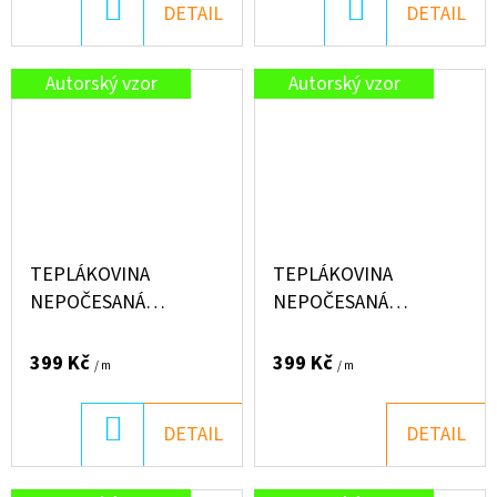
DO
DO
DETAIL
DETAIL
KOŠÍKU
KOŠÍKU
Autorský vzor
Autorský vzor
TEPLÁKOVINA
TEPLÁKOVINA
NEPOČESANÁ
NEPOČESANÁ
"PUFFIN" 250G -
"PUFFIN" 250G - LETNÍ
MŮRKY NA MODRÉ
KOSTKY
399 Kč
399 Kč
/ m
/ m
DO
DETAIL
DETAIL
KOŠÍKU