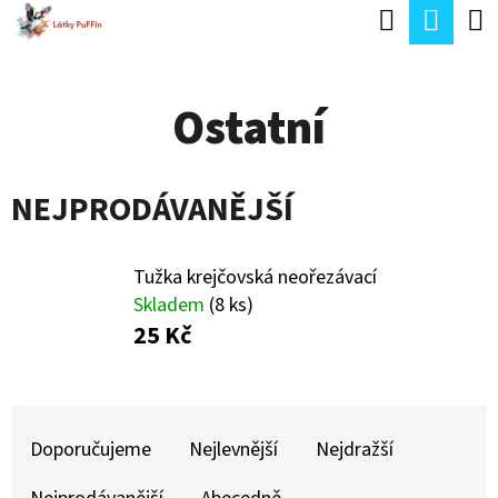
K
Hledat
Náku
Přejít
O
Zpět
Zpět
na
koší
Š
obsah
Ostatní
Í
C
K
O
NEJPRODÁVANĚJŠÍ
P
O
T
Tužka krejčovská neořezávací
Skladem
(8 ks)
Ř
25 Kč
E
B
Ř
U
A
Doporučujeme
Nejlevnější
Nejdražší
J
Z