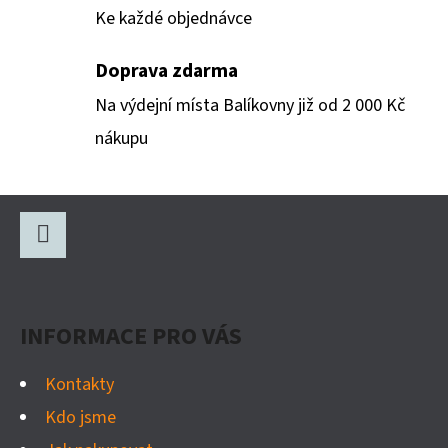
210G
K
Ke každé objednávce
-
Y
SOVÍ
ŠKOLKA
V
Doprava zdarma
Ý
349
Na výdejní místa Balíkovny již od 2 000 Kč
Kč
P
nákupu
I
S
U
Z
Á
P
Facebook
A
INFORMACE PRO VÁS
T
Í
Kontakty
Kdo jsme