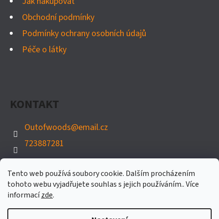
Jak nakupovat
Obchodní podmínky
Podmínky ochrany osobních údajů
Péče o látky
KONTAKT
Outofwoods
@
email.cz
723887281
Tento web používá soubory cookie. Dalším procházením
tohoto webu vyjadřujete souhlas s jejich používáním.. Více
informací
zde
.