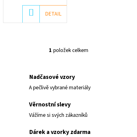
U
D
DO
DETAIL
K
O
KOŠÍKU
T
P
Ů
O
R
1
položek celkem
O
U
V
Č
L
U
Á
J
Nadčasové vzory
D
E
A pečlivě vybrané materiály
A
M
C
E
Věrnostní slevy
Í
Vážíme si svých zákazníků
P
R
BAVLNĚNÝ
ÚPLET
Dárek a vzorky zdarma
V
"PUFFIN"