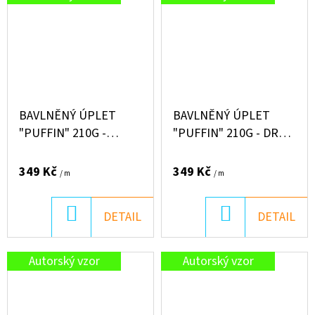
BAVLNĚNÝ ÚPLET
BAVLNĚNÝ ÚPLET
"PUFFIN" 210G -
"PUFFIN" 210G - DRAČÍ
KVĚTINY NA BÉŽOVÉ
SVĚT
349 Kč
349 Kč
/ m
/ m
DO
DO
DETAIL
DETAIL
KOŠÍKU
KOŠÍKU
Autorský vzor
Autorský vzor