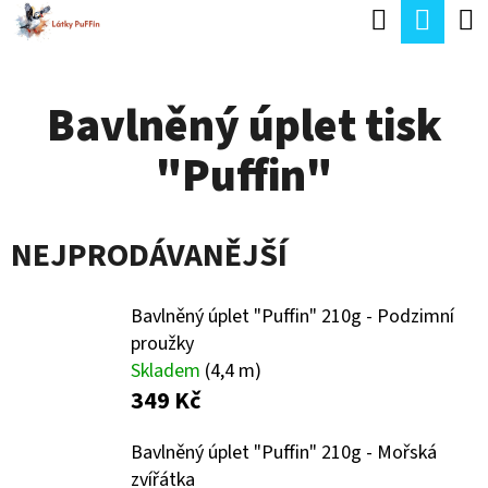
K
Hledat
Náku
Přejít
O
Zpět
Zpět
na
koší
Š
obsah
Bavlněný úplet tisk
Í
C
K
"Puffin"
O
P
O
NEJPRODÁVANĚJŠÍ
T
Ř
Bavlněný úplet "Puffin" 210g - Podzimní
E
proužky
Skladem
(4,4 m)
B
349 Kč
U
J
Bavlněný úplet "Puffin" 210g - Mořská
zvířátka