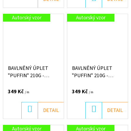
KOŠÍKU
Autorský vzor
Autorský vzor
BAVLNĚNÝ ÚPLET
BAVLNĚNÝ ÚPLET
"PUFFIN" 210G -
"PUFFIN" 210G -
KÁMOŠI NA KOLE
LOVECKÁ SEZÓNA*
349 Kč
349 Kč
/ m
/ m
DO
DO
DETAIL
DETAIL
KOŠÍKU
KOŠÍKU
Autorský vzor
Autorský vzor