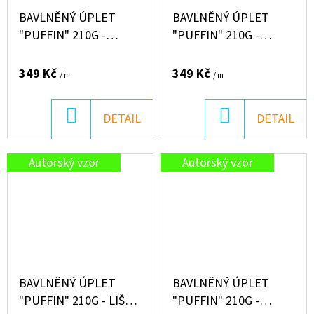
BAVLNĚNÝ ÚPLET
BAVLNĚNÝ ÚPLET
"PUFFIN" 210G -
"PUFFIN" 210G -
VESMÍR NA BÉŽOVÉ
PIRÁTI NA VLNÁCH
349 Kč
349 Kč
/ m
/ m
DO
DO
DETAIL
DETAIL
KOŠÍKU
KOŠÍKU
Autorský vzor
Autorský vzor
BAVLNĚNÝ ÚPLET
BAVLNĚNÝ ÚPLET
"PUFFIN" 210G - LIŠKA
"PUFFIN" 210G -