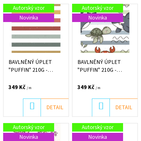
R
V
Autorský vzor
Autorský vzor
O
D
Ý
Novinka
Novinka
O
D
P
P
U
I
O
K
R
S
T
U
P
Č
BAVLNĚNÝ ÚPLET
BAVLNĚNÝ ÚPLET
Ů
R
"PUFFIN" 210G -
"PUFFIN" 210G -
U
PODZIMNÍ PROUŽKY
MOŘSKÁ ZVÍŘÁTKA
J
O
E
349 Kč
349 Kč
D
/ m
/ m
M
U
E
DO
DO
DETAIL
DETAIL
K
KOŠÍKU
KOŠÍKU
T
Autorský vzor
Autorský vzor
KG
Ů
LIŠČÍ
Novinka
Novinka
PODZIM