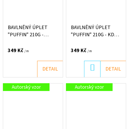
BAVLNĚNÝ ÚPLET
BAVLNĚNÝ ÚPLET
"PUFFIN" 210G -
"PUFFIN" 210G - KDO
VLÁČKY
TO HRAJE V TRÁVĚ?
349 Kč
349 Kč
/ m
/ m
DO
DETAIL
DETAIL
KOŠÍKU
Autorský vzor
Autorský vzor