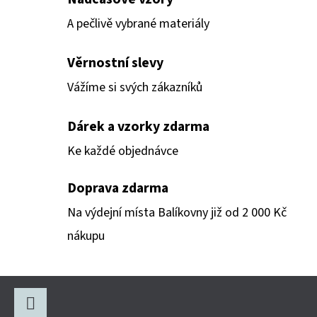
Í
C
Í
A pečlivě vybrané materiály
P
R
Věrnostní slevy
V
Vážíme si svých zákazníků
K
Y
Dárek a vzorky zdarma
V
Ý
Ke každé objednávce
P
I
Doprava zdarma
S
Na výdejní místa Balíkovny již od 2 000 Kč
U
nákupu
Z
Á