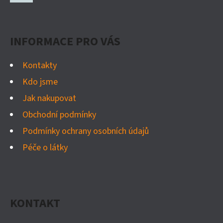
P
Facebook
A
INFORMACE PRO VÁS
T
Í
Kontakty
Kdo jsme
Jak nakupovat
Obchodní podmínky
Podmínky ochrany osobních údajů
Péče o látky
KONTAKT