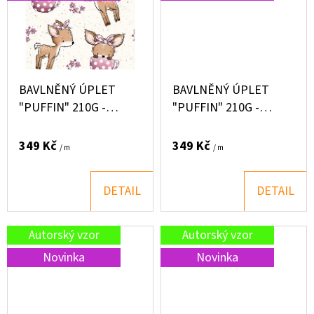
279
Kč
BAVLNĚNÝ ÚPLET
BAVLNĚNÝ ÚPLET
"PUFFIN" 210G -
"PUFFIN" 210G -
SRNKA LINA
KRAVIČKA KOMBI
FLÍČKY
349 Kč
349 Kč
/ m
/ m
DETAIL
DETAIL
Autorský vzor
Autorský vzor
Novinka
Novinka