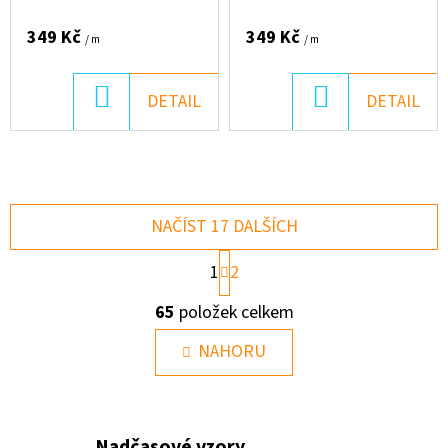
JAHODÁCH
LOVECKÁ SEZÓNA
349 Kč
349 Kč
/ m
/ m
DO
DO
DETAIL
DETAIL
KOŠÍKU
KOŠÍKU
NAČÍST 17 DALŠÍCH
S
1
2
T
O
R
65
položek celkem
Á
V
N
L
NAHORU
K
O
Á
V
D
Á
A
N
Nadčasové vzory