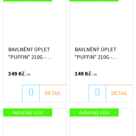
BAVLNĚNÝ ÚPLET
BAVLNĚNÝ ÚPLET
"PUFFIN" 210G -
"PUFFIN" 210G -
DOMKY NA
JEDNOROŽCI FIALOVÍ
ČOKOLÁDOVĚ HNĚDÉ
349 Kč
349 Kč
/ m
/ m
DO
DO
DETAIL
DETAIL
KOŠÍKU
KOŠÍKU
Autorský vzor
Autorský vzor