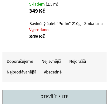
E
Skladem
(2,5 m)
T
349 Kč
E
Bavlněný úplet "Puffin" 210g - Srnka Lina
N
Vyprodáno
A
349 Kč
J
Í
Ř
T
A
Doporučujeme
Nejlevnější
Nejdražší
?
Z
Nejprodávanější
Abecedně
E
N
Í
HLEDAT
OTEVŘÍT FILTR
P