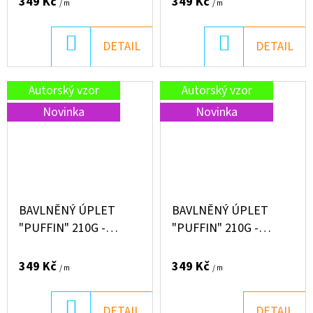
349 Kč
349 Kč
/ m
/ m
DO
DO
DETAIL
DETAIL
KOŠÍKU
KOŠÍKU
Autorský vzor
Autorský vzor
Novinka
Novinka
BAVLNĚNÝ ÚPLET
BAVLNĚNÝ ÚPLET
"PUFFIN" 210G -
"PUFFIN" 210G -
JEŽEČEK V
SURIKATY
HOLÍNKÁCH
349 Kč
349 Kč
/ m
/ m
DO
DETAIL
DETAIL