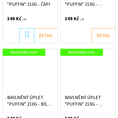
"PUFFIN" 210G - ČÁPI
"PUFFIN" 210G -
VÁŽKY
349 Kč
349 Kč
/ m
/ m
DO
DETAIL
DETAIL
KOŠÍKU
Autorský vzor
Autorský vzor
BAVLNĚNÝ ÚPLET
BAVLNĚNÝ ÚPLET
"PUFFIN" 210G - BÍLÉ
"PUFFIN" 210G -
KVÍTKY NA MODRÉ
DENIM SRDÍČKA LILA