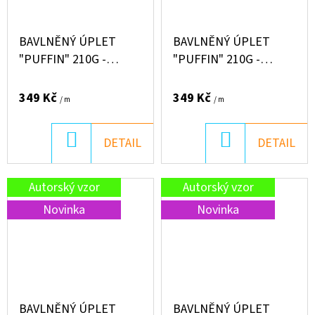
BAVLNĚNÝ ÚPLET
BAVLNĚNÝ ÚPLET
"PUFFIN" 210G -
"PUFFIN" 210G -
KRAVIČKA
JEZEVČÍK SLEČNA
PODZIM
349 Kč
349 Kč
/ m
/ m
DO
DO
DETAIL
DETAIL
KOŠÍKU
KOŠÍKU
Autorský vzor
Autorský vzor
Novinka
Novinka
BAVLNĚNÝ ÚPLET
BAVLNĚNÝ ÚPLET