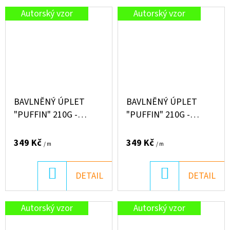
Autorský vzor
Autorský vzor
BAVLNĚNÝ ÚPLET
BAVLNĚNÝ ÚPLET
"PUFFIN" 210G -
"PUFFIN" 210G -
BAREVNÉ KOČIČKY
ČAJOVÁ RŮŽE
349 Kč
349 Kč
/ m
/ m
DO
DO
DETAIL
DETAIL
KOŠÍKU
KOŠÍKU
Autorský vzor
Autorský vzor