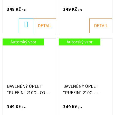
A MĚSÍC
SURIKATY NA PLÁŽI
349 Kč
349 Kč
/ m
/ m
DO
DETAIL
DETAIL
KOŠÍKU
Autorský vzor
Autorský vzor
BAVLNĚNÝ ÚPLET
BAVLNĚNÝ ÚPLET
"PUFFIN" 210G - COOL
"PUFFIN" 210G -
SURFER
CHAMELEON
349 Kč
349 Kč
/ m
/ m