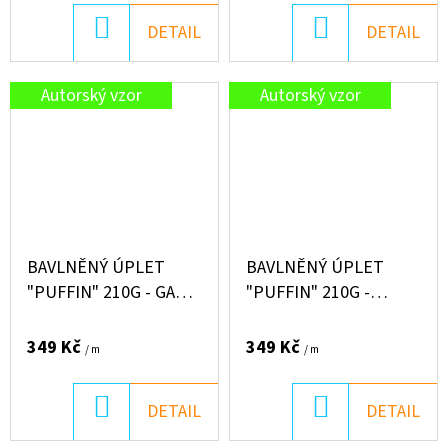
DO
DO
DETAIL
DETAIL
KOŠÍKU
KOŠÍKU
Autorský vzor
Autorský vzor
BAVLNĚNÝ ÚPLET
BAVLNĚNÝ ÚPLET
"PUFFIN" 210G - GAME
"PUFFIN" 210G -
IS FUN
FARMA
349 Kč
349 Kč
/ m
/ m
DO
DO
DETAIL
DETAIL
KOŠÍKU
KOŠÍKU