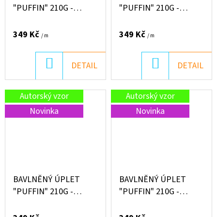
"PUFFIN" 210G -
"PUFFIN" 210G -
MAŠINKY
JEZEVČÍK PODZIM
349 Kč
349 Kč
/ m
/ m
DO
DO
DETAIL
DETAIL
KOŠÍKU
KOŠÍKU
Autorský vzor
Autorský vzor
Novinka
Novinka
BAVLNĚNÝ ÚPLET
BAVLNĚNÝ ÚPLET
"PUFFIN" 210G -
"PUFFIN" 210G -
PONITA
SUMMER FLOWERS
BLUE