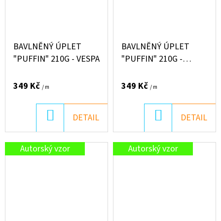
BAVLNĚNÝ ÚPLET
BAVLNĚNÝ ÚPLET
"PUFFIN" 210G - VESPA
"PUFFIN" 210G -
ŽLUTÁ AUTA
349 Kč
349 Kč
/ m
/ m
DO
DO
DETAIL
DETAIL
KOŠÍKU
KOŠÍKU
Autorský vzor
Autorský vzor