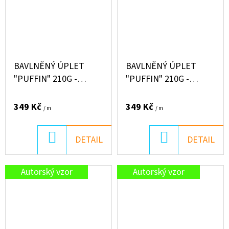
BAVLNĚNÝ ÚPLET
BAVLNĚNÝ ÚPLET
"PUFFIN" 210G -
"PUFFIN" 210G -
MŮRKY NA MODRÉ
MŮRKY NA BÍLÉ
349 Kč
349 Kč
/ m
/ m
DO
DO
DETAIL
DETAIL
KOŠÍKU
KOŠÍKU
Autorský vzor
Autorský vzor