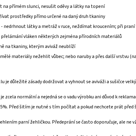
t na přímém slunci, nesušit oděvy a látky na topení
žívat prostředky přímo určené na daný druh tkaniny
TENCEL MODAL ÚPLET - PETROLEJ
TENCEL MODAL ÚP
 - nedrhnout látky a metráž v ruce, neždímat kroucením; při praní
349 Kč
349 Kč
k přelámání vláken některých zejména přírodních materiálů
ě na tkaniny, kterým aviváž neublíží
mělé materiály nežehlit vůbec; nebo naruby a přes další vrstvu (na
lu je důležité zásady dodržovat a vyhnout se aviváži a sušičce ve
í je zcela normální a nejedná se o vadu výrobku ani důvod k reklam
15%. Před šitím je nutné s tím počítat a pokud nechcete prát před š
žehlením parní žehličkou. Předeprání se často doporučuje, ale ne 