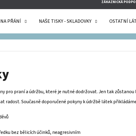
ZÁKAZNICKÁ PODPO
 NA PŘÁNÍ
NAŠE TISKY - SKLADOVKY
OSTATNÍ LÁ
O POTŘEBUJETE NAJÍT?
HLEDAT
ky
ny pro praní a údržbu, které je nutné dodržovat. Jen tak zůstanou l
DOPORUČUJEME
at radost. Současně doporučené pokyny k údržbě látek přikládám
děvů
edku bez bělicích účinků, neagresivním