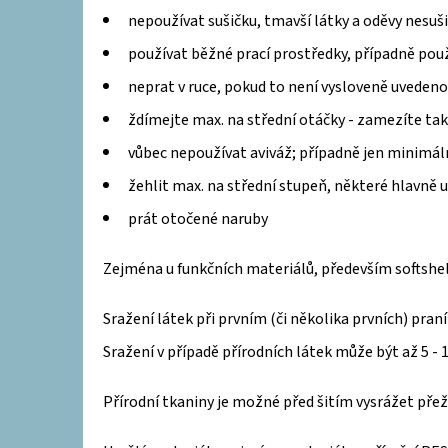
nepoužívat sušičku, tmavší látky a oděvy nesuši
používat běžné prací prostředky, případně pou
TENCEL MODAL TEPLÁKOVINA - ČERNÁ
neprat v ruce, pokud to není vysloveně uvedeno
379 Kč
ždímejte max. na střední otáčky - zamezíte ta
vůbec nepoužívat aviváž; případně jen minimáln
žehlit max. na střední stupeň, některé hlavně u
prát otočené naruby
Zejména u funkčních materiálů, především softshel
Sražení látek při prvním (či několika prvních) pran
Sražení v případě přírodních látek může být až
5 - 
Přírodní tkaniny je možné před šitím vysrážet pře