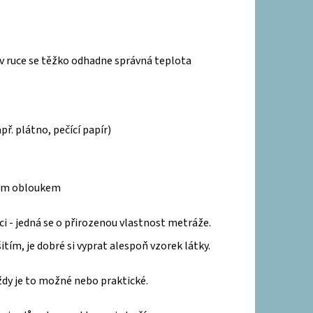
LET - BORDEAUX
 v ruce se těžko odhadne správná teplota
př. plátno, pečící papír)
lkým obloukem
aci - jedná se o přirozenou vlastnost metráže.
itím, je dobré si vyprat alespoň vzorek látky.
vždy je to možné nebo praktické.