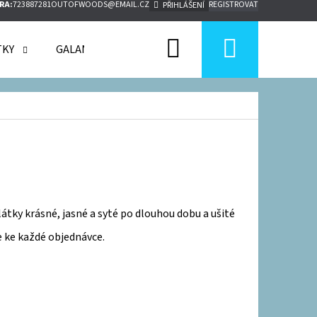
RA:
723887281
OUTOFWOODS@EMAIL.CZ
REGISTROVAT
PŘIHLÁŠENÍ
Hledat
Nákupn
TKY
GALANTERIE
JAK NAKUPOVAT
MOJE OB
košík
átky krásné, jasné a syté po dlouhou dobu a ušité
e ke každé objednávce.
Následující