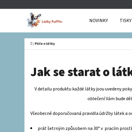
K
Přejít
O
Zpět
Zpět
na
NOVINKY
TISKY
Š
do
do
obsah
Í
obchodu
obchodu
C
K
Domů
/
Péče o látky
Jak se starat o lát
V detailu produktu každé látky jsou uvedeny poky
oblečení Vám bude děl
Všeobecně doporučovaná pravidla údržby látek a o
prát šetrným způsobem na 30° v pracím prostř