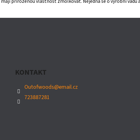
mají přirozenou vlastnost žmolkovat. Nejedná se o výrobní vadu a
KONTAKT
Outofwoods
@
email.cz
723887281