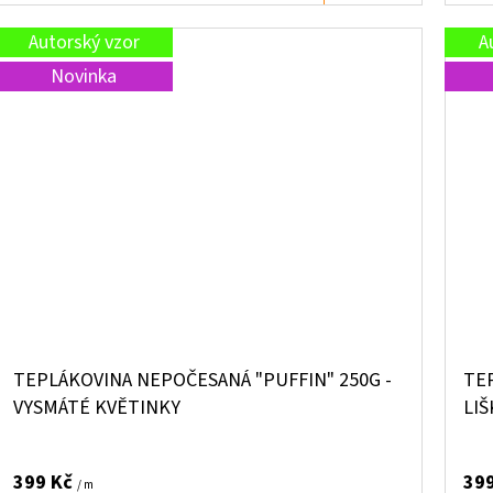
Autorský vzor
A
Novinka
TEPLÁKOVINA NEPOČESANÁ "PUFFIN" 250G -
TE
VYSMÁTÉ KVĚTINKY
LI
399 Kč
39
/ m