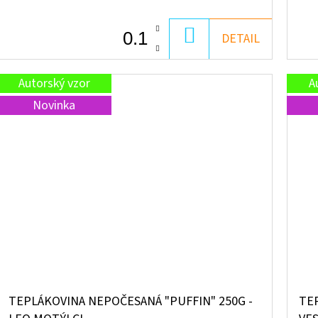
DO
DETAIL
KOŠÍKU
Autorský vzor
A
Novinka
TEPLÁKOVINA NEPOČESANÁ "PUFFIN" 250G -
TE