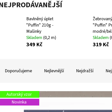
NEJPRODÁVANĚJŠÍ
BAVLNĚNÝ ÚPLET MELÍR BÉŽOVÁ SWEN 1010
TEPLÁKOVINA NEPO
Bavlněný úplet
Žebrovaný
SÝKORKY
"Puffin" 210g -
"Puffin" P
269 Kč
399 Kč
Mašinky
modré/bé
Skladem
(0,2 m)
Skladem
(
349 Kč
319 Kč
Ř
A
Doporučujeme
Nejlevnější
Nejdražší
Nej
Z
E
V
N
Autorský vzor
Ý
Í
Novinka
P