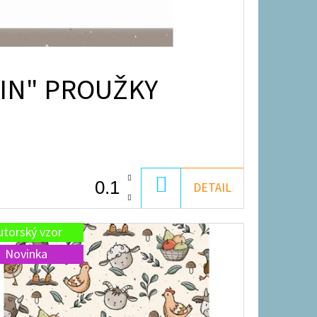
IN" PROUŽKY
DO
DETAIL
KOŠÍKU
utorský vzor
Novinka