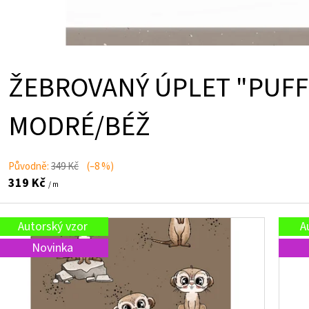
ŽEBROVANÝ ÚPLET "PUFF
MODRÉ/BÉŽ
Původně:
349 Kč
(–8 %)
319 Kč
/ m
Autorský vzor
A
Novinka