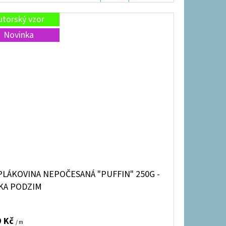
KOŠÍKU
utorský vzor
Novinka
PLÁKOVINA NEPOČESANÁ "PUFFIN" 250G -
ŠKA PODZIM
9 Kč
/ m