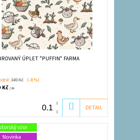
BROVANÝ ÚPLET "PUFFIN" FARMA
odně:
349 Kč
(–8 %)
9 Kč
/ m
DO
DETAIL
KOŠÍKU
utorský vzor
Novinka