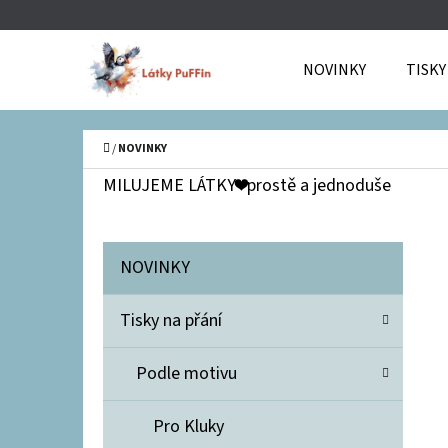
K
Přejít
O
Zpět
Zpět
na
NOVINKY
TISKY
Š
do
do
obsah
Í
obchodu
obchodu
C
K
Domů
/
NOVINKY
P
MILUJEME LÁTKY❤️prostě a jednoduše
O
S
K
Přeskočit
NOVINKY
T
A
kategorie
T
R
Tisky na přání
E
A
G
N
Podle motivu
O
R
N
Pro Kluky
I