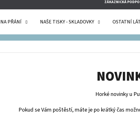
ZÁKAZNICKÁ PODPO
 NA PŘÁNÍ
NAŠE TISKY - SKLADOVKY
OSTATNÍ LÁ
O POTŘEBUJETE NAJÍT?
HLEDAT
NOVIN
Horké novinky u Puf
DOPORUČUJEME
Pokud se Vám poštěstí, máte je po krátký čas možno