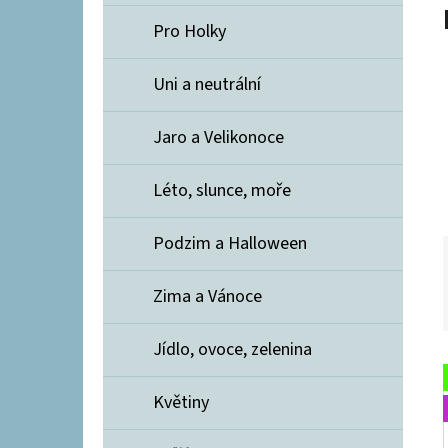
Í
E
P
Pro Holky
A
LENIN HOFÍREK - TISKY
Uni a neutrální
N
872,50 Kč
E
Jaro a Velikonoce
L
Léto, slunce, moře
Podzim a Halloween
Zima a Vánoce
Jídlo, ovoce, zelenina
Květiny