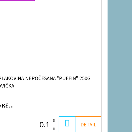
PLÁKOVINA NEPOČESANÁ "PUFFIN" 250G -
AVIČKA
9 Kč
/ m
DO
DETAIL