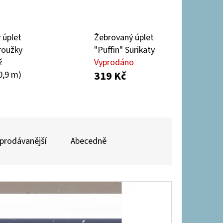
ČESANÁ "PUFFIN" 250G -
 úplet
Žebrovaný úplet
roužky
"Puffin" Surikaty
ž
Vyprodáno
319 Kč
0,9 m)
prodávanější
Abecedně