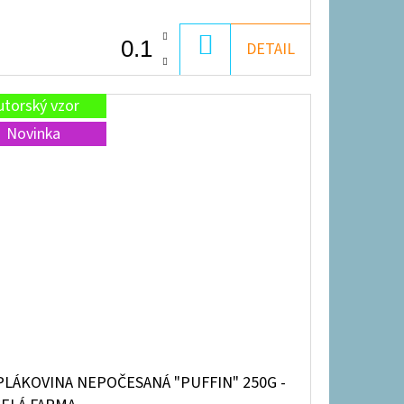
DO
DETAIL
KOŠÍKU
utorský vzor
Novinka
PLÁKOVINA NEPOČESANÁ "PUFFIN" 250G -