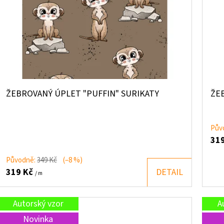
ŽEBROVANÝ ÚPLET "PUFFIN" SURIKATY
ŽE
Pův
31
Původně:
349 Kč
(–8 %)
319 Kč
DETAIL
/ m
Autorský vzor
A
Novinka