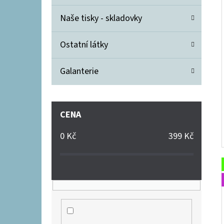
Naše tisky - skladovky
Ostatní látky
Galanterie
CENA
0
Kč
399
Kč