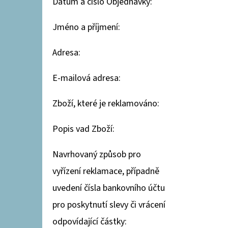
Datum a číslo Objednávky:
Jméno a příjmení:
LENIN HOFÍREK - TISKY
872,50 Kč
Adresa:
E-mailová adresa:
Zboží, které je reklamováno:
Popis vad Zboží:
Navrhovaný způsob pro
vyřízení reklamace, případně
uvedení čísla bankovního účtu
pro poskytnutí slevy či vrácení
odpovídající částky: