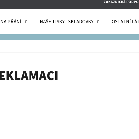
ZÁKAZNICKÁ PODPO
 NA PŘÁNÍ
NAŠE TISKY - SKLADOVKY
OSTATNÍ LÁ
O POTŘEBUJETE NAJÍT?
HLEDAT
EKLAMACI
DOPORUČUJEME