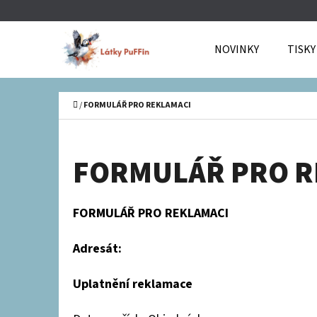
K
Přejít
O
Zpět
Zpět
na
NOVINKY
TISKY
Š
do
do
obsah
Í
obchodu
obchodu
C
K
Domů
/
FORMULÁŘ PRO REKLAMACI
FORMULÁŘ PRO R
FORMULÁŘ PRO REKLAMACI
Adresát:
Uplatnění reklamace