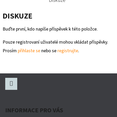
Diskuze
DISKUZE
Buďte první, kdo napíše příspěvek k této položce.
Pouze registrovaní uživatelé mohou vkládat příspěvky.
Prosím
přihlaste se
nebo se
registrujte
.
Z
Á
P
Facebook
A
INFORMACE PRO VÁS
T