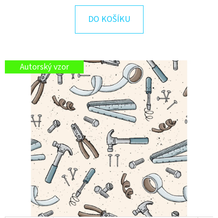
E
T
DO KOŠÍKU
E
N
A
Autorský vzor
J
Í
T
?
HLEDAT