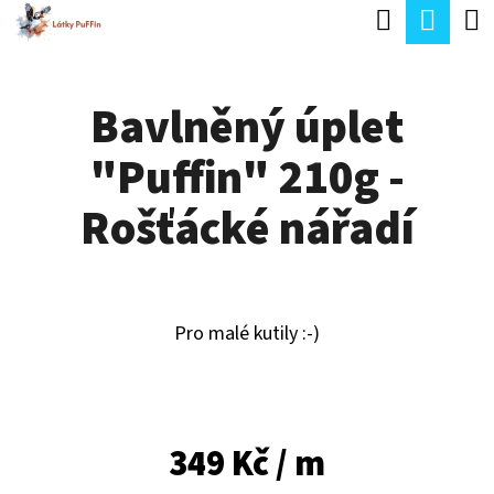
K
Hledat
Náku
Přejít
O
Zpět
Zpět
na
koší
Š
obsah
Bavlněný úplet
Í
C
K
"Puffin" 210g -
O
P
Rošťácké nářadí
O
T
Ř
Pro malé kutily :-)
E
B
U
349 Kč
/ m
J