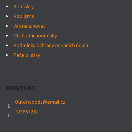
Í
Kontakty
Kdo jsme
Jak nakupovat
Obchodní podmínky
Podmínky ochrany osobních údajů
Péče o látky
KONTAKT
Outofwoods
@
email.cz
723887281