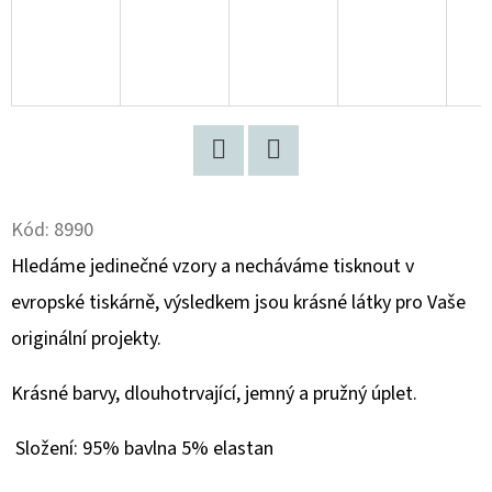
D
O
P
O
R
U
Twitter
Facebook
Č
Kód:
8990
U
Hledáme jedinečné vzory a necháváme tisknout v
J
E
evropské tiskárně, výsledkem jsou krásné látky pro Vaše
M
originální projekty.
E
Krásné barvy, dlouhotrvající, jemný a pružný úplet.
POČESANÁ
Složení: 95% bavlna 5% elastan
TEPLÁKOVINA
"PUFFIN"