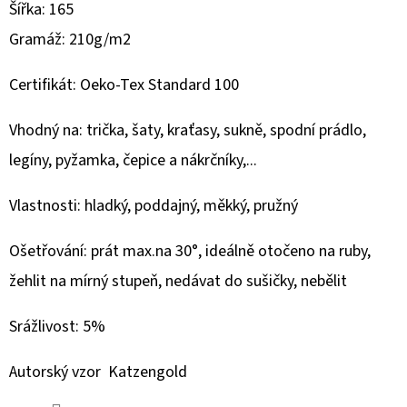
300G
Šířka: 165
-
WINTERBLOOM
Gramáž: 210g/m2
445
Kč
Certifikát: Oeko-Tex Standard 100
Vhodný na: trička, šaty, kraťasy, sukně, spodní prádlo,
legíny, pyžamka, čepice a nákrčníky,...
Vlastnosti: hladký, poddajný, měkký, pružný
Ošetřování: prát max.na 30°, ideálně otočeno na ruby,
žehlit na mírný stupeň, nedávat do sušičky, nebělit
Srážlivost: 5%
Autorský vzor Katzengold