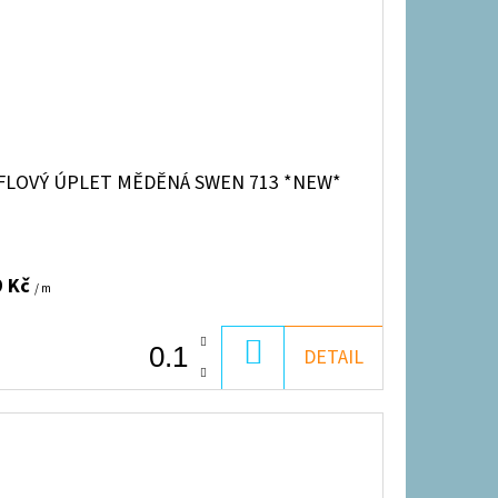
FLOVÝ ÚPLET MĚDĚNÁ SWEN 713 *NEW*
9 Kč
/ m
DO
DETAIL
KOŠÍKU