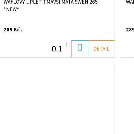
WAFLOVÝ ÚPLET TMAVŠÍ MÁTA SWEN 265
WA
*NEW*
289 Kč
28
/ m
DO
DETAIL
KOŠÍKU