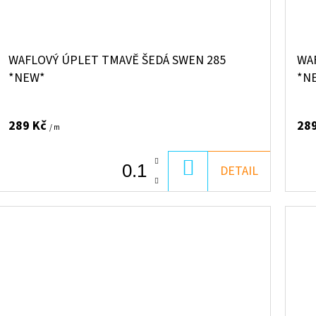
WAFLOVÝ ÚPLET TMAVĚ ŠEDÁ SWEN 285
WA
*NEW*
*N
289 Kč
28
/ m
DO
DETAIL
KOŠÍKU