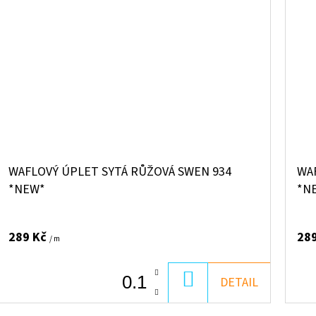
WAFLOVÝ ÚPLET SYTÁ RŮŽOVÁ SWEN 934
WA
*NEW*
*N
289 Kč
28
/ m
DO
DETAIL
KOŠÍKU