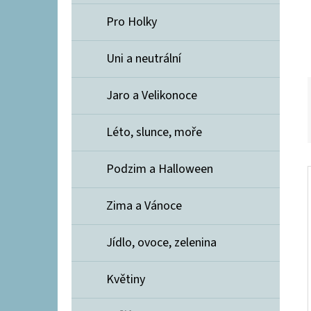
Í
E
P
Pro Holky
A
LENIN HOFÍREK - TISKY
Uni a neutrální
N
872,50 Kč
E
Jaro a Velikonoce
L
Léto, slunce, moře
Podzim a Halloween
Zima a Vánoce
Jídlo, ovoce, zelenina
Květiny