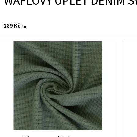
WAFLOVÝ ÚPLET DENIM S
289 Kč
/ m