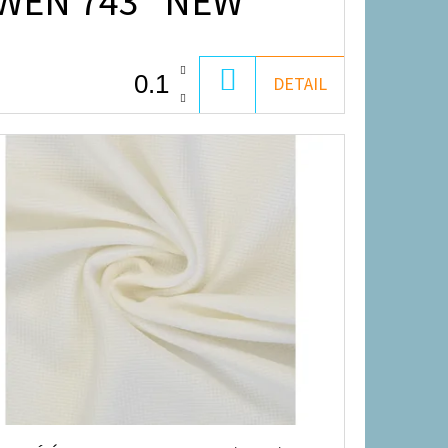
WEN 743 *NEW*
DO
DETAIL
KOŠÍKU