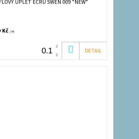
FLOVÝ ÚPLET ECRU SWEN 009 *NEW*
9 Kč
/ m
DO
DETAIL
KOŠÍKU