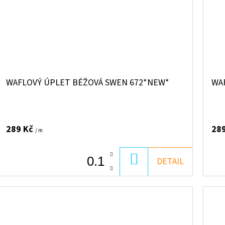
WAFLOVÝ ÚPLET BÉŽOVÁ SWEN 672*NEW*
WA
289 Kč
28
/ m
DO
DETAIL
KOŠÍKU