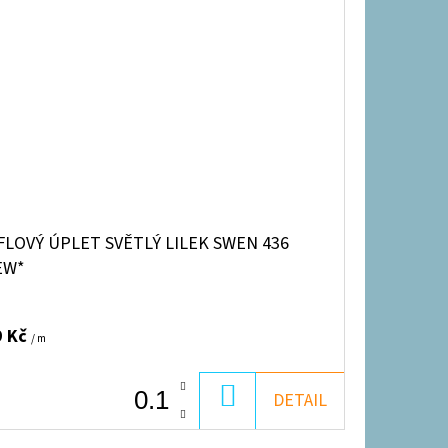
FLOVÝ ÚPLET SVĚTLÝ LILEK SWEN 436
EW*
9 Kč
/ m
DO
DETAIL
KOŠÍKU