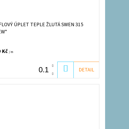
FLOVÝ ÚPLET TEPLE ŽLUTÁ SWEN 315
EW*
9 Kč
/ m
DO
DETAIL
KOŠÍKU