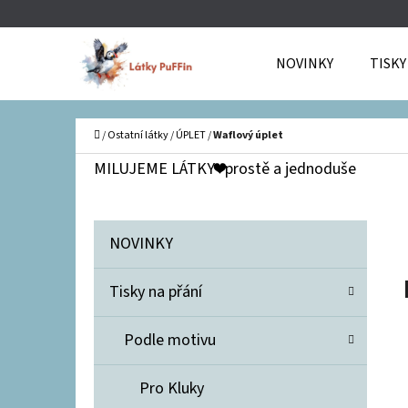
K
Přejít
O
Zpět
Zpět
na
NOVINKY
TISKY
Š
do
do
obsah
Í
obchodu
obchodu
C
K
Domů
/
Ostatní látky
/
ÚPLET
/
Waflový úplet
P
MILUJEME LÁTKY❤️prostě a jednoduše
O
S
K
Přeskočit
NOVINKY
T
A
kategorie
T
R
Tisky na přání
E
A
G
N
Podle motivu
O
R
N
Pro Kluky
I