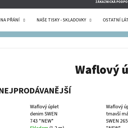
ZÁKAZNICKÁ PODPO
 NA PŘÁNÍ
NAŠE TISKY - SKLADOVKY
OSTATNÍ LÁ
O POTŘEBUJETE NAJÍT?
HLEDAT
Waflový ú
DOPORUČUJEME
NEJPRODÁVANĚJŠÍ
Waflový úplet
Waflový ú
denim SWEN
tmavší m
743 *NEW*
SWEN 265