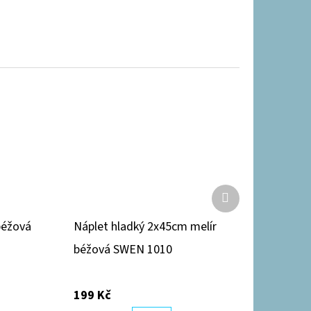
Další
produkt
béžová
Náplet hladký 2x45cm melír
béžová SWEN 1010
199 Kč