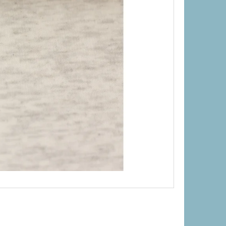
Následující
UFFIN" 210G - SLEPIČKY