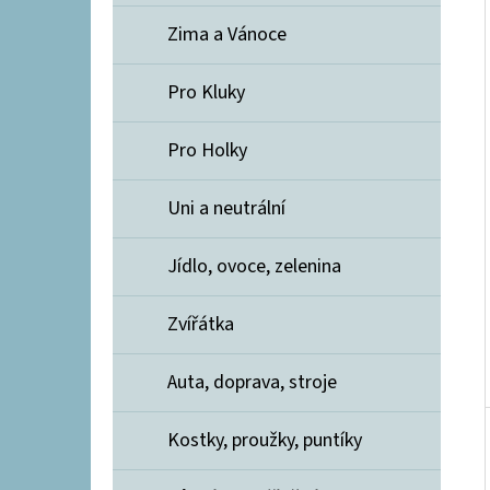
Í
E
P
Zima a Vánoce
A
PRUŽENKA PROŠÍVACÍ 25 MM BÍLÁ
Pro Kluky
N
12 Kč
E
Pro Holky
L
Uni a neutrální
Jídlo, ovoce, zelenina
Zvířátka
Auta, doprava, stroje
Kostky, proužky, puntíky