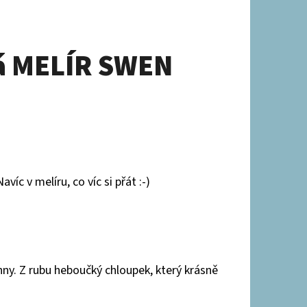
vá MELÍR SWEN
c v melíru, co víc si přát :-)
hny. Z rubu heboučký chloupek, který krásně