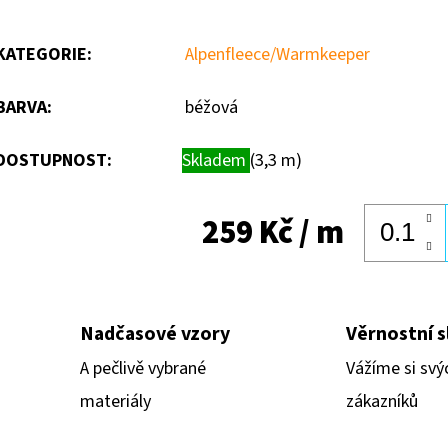
KATEGORIE
:
Alpenfleece/Warmkeeper
BARVA
:
béžová
DOSTUPNOST:
Skladem
(3,3 m)
259 Kč
/ m
Nadčasové vzory
Věrnostní s
A pečlivě vybrané
Vážíme si svý
materiály
zákazníků