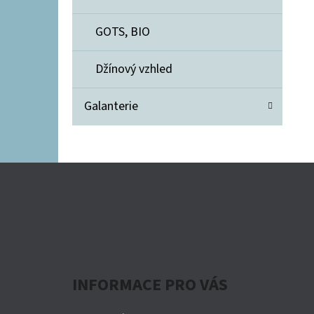
GOTS, BIO
Džínový vzhled
Galanterie
Z
Á
P
A
INFORMACE PRO VÁS
T
Í