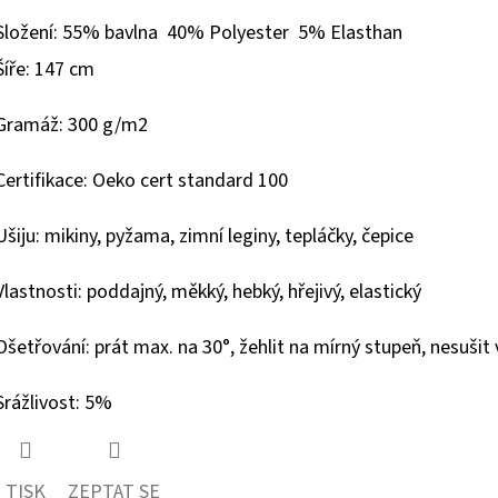
hvězdiček.
Složení:
55% bavlna 40% Polyester 5% Elasthan
Šíře: 147 cm
Gramáž: 300 g/m2
Certifikace: Oeko cert standard 100
Ušiju: mikiny, pyžama, zimní leginy, tepláčky, čepice
Vlastnosti: poddajný, měkký, hebký, hřejivý, elastický
Ošetřování: prát max. na 30°, žehlit na mírný stupeň, nesušit v
Srážlivost: 5%
TISK
ZEPTAT SE