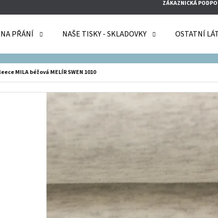
ZÁKAZNICKÁ PODPO
 NA PŘÁNÍ
NAŠE TISKY - SKLADOVKY
OSTATNÍ LÁ
O POTŘEBUJETE NAJÍT?
leece MILA béžová MELÍR SWEN 1010
HLEDAT
DOPORUČUJEME