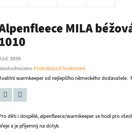
Alpenfleece MILA béžo
1010
Kód:
8899
Průměrné
Neohodnoceno
Podrobnosti hodnocení
hodnocení
Kvalitní warmkeeper od nejlepšího německého dodavatele. Naví
produktu
je
Twitter
Facebook
0,0
Pro děti i dospělé, alpenfleece/warmkeeper se hodí pro všec
z
hřeje a je příjemný na dotyk.
5