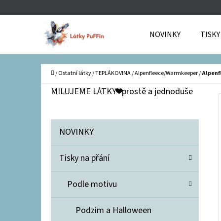
K
Přejít
O
Zpět
Zpět
na
NOVINKY
TISKY
Š
do
do
obsah
Í
obchodu
obchodu
C
K
Domů
/
Ostatní látky
/
TEPLÁKOVINA
/
Alpenfleece/Warmkeeper
/
Alpenf
P
MILUJEME LÁTKY❤️prostě a jednoduše
O
S
K
Přeskočit
NOVINKY
T
A
kategorie
T
R
Tisky na přání
E
A
G
N
Podle motivu
O
R
N
Podzim a Halloween
I