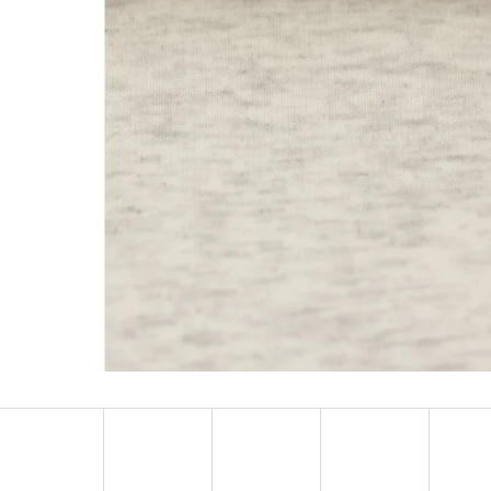
ŽEBROVANÝ ÚPLET "PUFFIN" PROUŽKY
BAVLNĚNÝ ÚPLET "P
MODRÉ/BÉŽ
349 Kč
319 Kč
Původně:
349 Kč