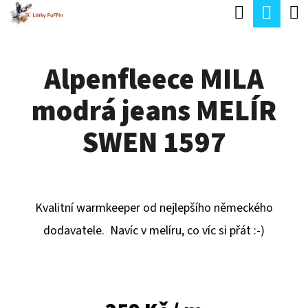
K
Hledat
Náku
Přejít
O
Zpět
Zpět
na
koší
Š
obsah
Alpenfleece MILA
Í
C
K
modrá jeans MELÍR
O
P
SWEN 1597
O
T
Ř
Kvalitní warmkeeper od nejlepšího německého
E
dodavatele. Navíc v melíru, co víc si přát :-)
B
U
J