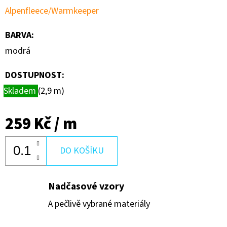
Alpenfleece/Warmkeeper
BARVA
:
modrá
DOSTUPNOST:
Skladem
(2,9 m)
259 Kč
/ m
DO KOŠÍKU
Nadčasové vzory
A pečlivě vybrané materiály