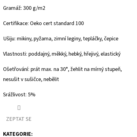
BÉŽOVÁ
SWEN
Gramáž: 300 g/m2
1010
269
Certifikace: Oeko cert standard 100
Kč
Ušiju: mikiny, pyžama, zimní leginy, tepláčky, čepice
Vlastnosti: poddajný, měkký, hebký, hřejivý, elastický
Ošetřování: prát max. na 30°, žehlit na mírný stupeň,
nesušit v sušičce, nebělit
Srážlivost: 5%
ZEPTAT SE
KATEGORIE
: