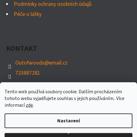
Podmínky ochrany osobních údajů
Péče o látky
KONTAKT
Outofwoods
@
email.cz
723887281
Tento web používá soubory cookie. Dalším procházením
tohoto webu vyjadřujete souhlas s jejich používáním.. Více
informací
zde
.
Nastavení
Vytvořil Shoptet