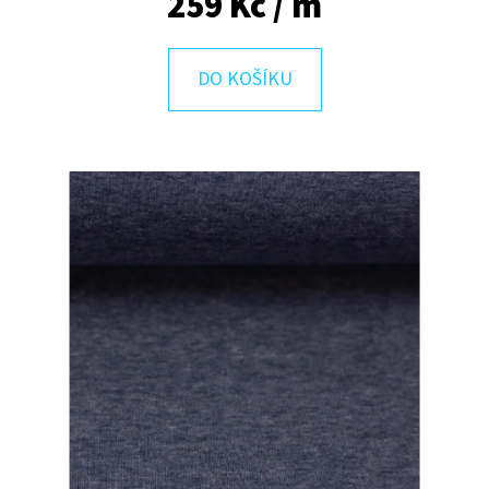
259 Kč
/ m
E
T
E
DO KOŠÍKU
N
A
J
Í
T
?
HLEDAT