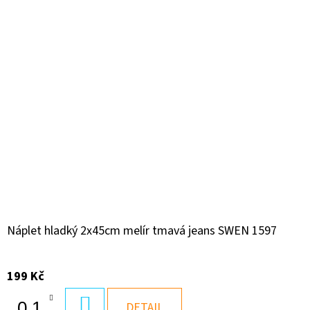
Náplet hladký 2x45cm melír tmavá jeans SWEN 1597
199 Kč
DO
DETAIL