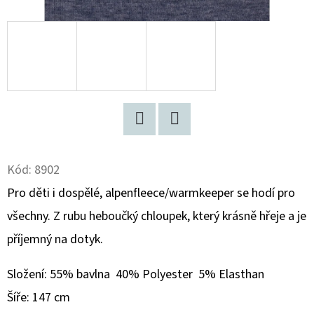
D
O
P
O
R
U
Č
Twitter
Facebook
U
Kód:
8902
J
E
Pro děti i dospělé, alpenfleece/warmkeeper se hodí pro
M
všechny. Z rubu heboučký chloupek, který krásně hřeje a je
E
příjemný na dotyk.
Složení:
55% bavlna 40% Polyester 5% Elasthan
BAVLNĚNÝ
ÚPLET
Šíře: 147 cm
MELÍR