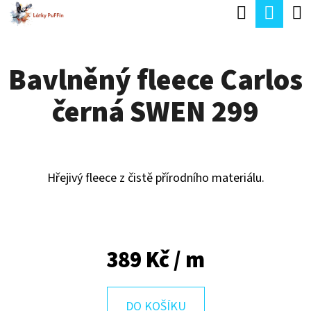
K
Hledat
Náku
Přejít
O
Zpět
Zpět
na
koší
Š
obsah
Bavlněný fleece Carlos
Í
C
K
černá SWEN 299
O
P
O
T
Hřejivý fleece z čistě přírodního materiálu.
Ř
E
B
389 Kč
/ m
U
J
DO KOŠÍKU