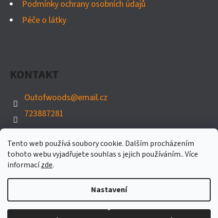
Podmínky ochrany osobních údajů
Péče o látky
KONTAKT
Outofwoods
@
email.cz
723887281
Tento web používá soubory cookie. Dalším procházením
tohoto webu vyjadřujete souhlas s jejich používáním.. Více
informací
zde
.
Nastavení
Vytvořil Shoptet