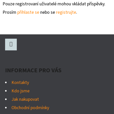
Pouze registrovaní uživatelé mohou vkládat příspěvky.
Prosím
přihlaste se
nebo se
registrujte
.
Z
Á
P
Facebook
A
INFORMACE PRO VÁS
T
Í
Kontakty
Kdo jsme
Jak nakupovat
Obchodní podmínky