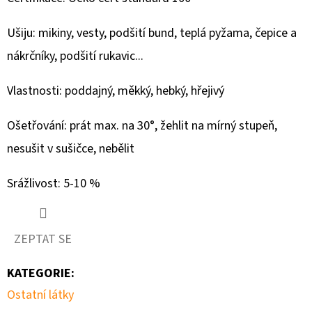
279
Kč
Ušiju: mikiny, vesty, podšití bund, teplá pyžama, čepice a
nákrčníky, podšití rukavic...
Vlastnosti: poddajný, měkký, hebký, hřejivý
Ošetřování: prát max. na 30°, žehlit na mírný stupeň,
nesušit v sušičce, nebělit
Srážlivost: 5-10 %
ZEPTAT SE
KATEGORIE
:
Ostatní látky