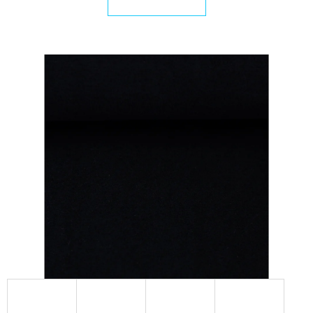
E
T
E
N
A
J
Í
T
?
HLEDAT