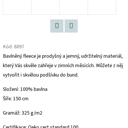
D
O
P
O
Twitter
Facebook
R
Kód:
8897
U
Bavlněný fleece je prodyšný a jemný, udržitelný materiál,
Č
U
který Vás skvěle zahřeje v zimních měsících. Můžete z něj
J
vytvořit i skvělou podšívku do bund.
E
M
Složení:
100% bavlna
E
Šíře: 150 cm
Gramáž: 325 g/m2
KG
KAŠTÁNCI
Certifikace: Oeko cert standard 100