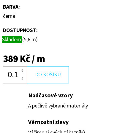
BARVA
:
černá
DOSTUPNOST:
Skladem
(5,6 m)
389 Kč
/ m
DO KOŠÍKU
Nadčasové vzory
A pečlivě vybrané materiály
Věrnostní slevy
Vážíme si svých zákazníků