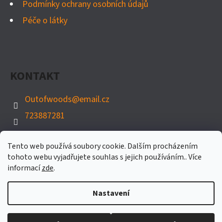
Podmínky ochrany osobních údajů
Péče o látky
KONTAKT
Outofwoods
@
email.cz
723887281
Tento web používá soubory cookie. Dalším procházením
tohoto webu vyjadřujete souhlas s jejich používáním.. Více
informací
zde
.
Nastavení
Vytvořil Shoptet