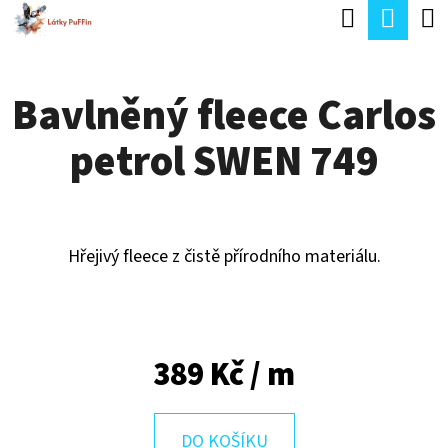
K
Hledat
Náku
Přejít
O
Zpět
Zpět
na
koší
Š
obsah
Bavlněný fleece Carlos
Í
C
K
petrol SWEN 749
O
P
O
T
Hřejivý fleece z čistě přírodního materiálu.
Ř
E
B
389 Kč
/ m
U
J
DO KOŠÍKU