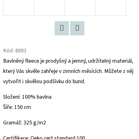
D
O
P
O
Twitter
Facebook
R
Kód:
8893
U
Bavlněný fleece je prodyšný a jemný, udržitelný materiál,
Č
U
který Vás skvěle zahřeje v zimních měsících. Můžete z něj
J
vytvořit i skvělou podšívku do bund.
E
M
Složení:
100% bavlna
E
Šíře: 150 cm
Gramáž: 325 g/m2
KG
WOLF
ROAR
Certifikace: Oeko cert standard 100