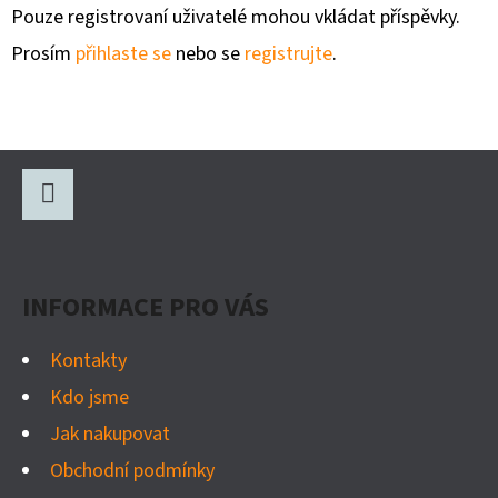
Pouze registrovaní uživatelé mohou vkládat příspěvky.
Prosím
přihlaste se
nebo se
registrujte
.
Z
Á
P
Facebook
A
INFORMACE PRO VÁS
T
Í
Kontakty
Kdo jsme
Jak nakupovat
Obchodní podmínky