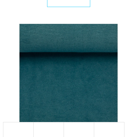
E
T
E
N
A
J
Í
T
?
HLEDAT