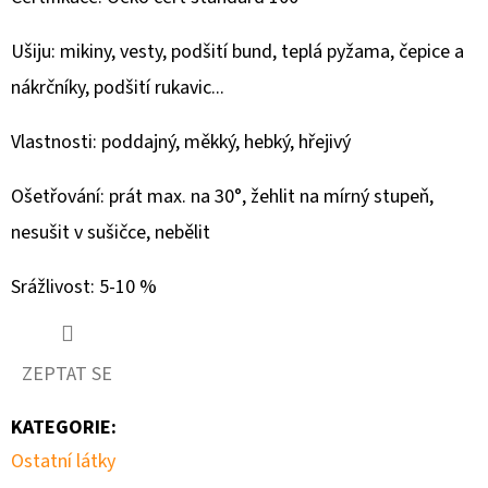
279
Kč
Ušiju: mikiny, vesty, podšití bund, teplá pyžama, čepice a
nákrčníky, podšití rukavic...
Vlastnosti: poddajný, měkký, hebký, hřejivý
Ošetřování: prát max. na 30°, žehlit na mírný stupeň,
nesušit v sušičce, nebělit
Srážlivost: 5-10 %
ZEPTAT SE
KATEGORIE
:
Ostatní látky