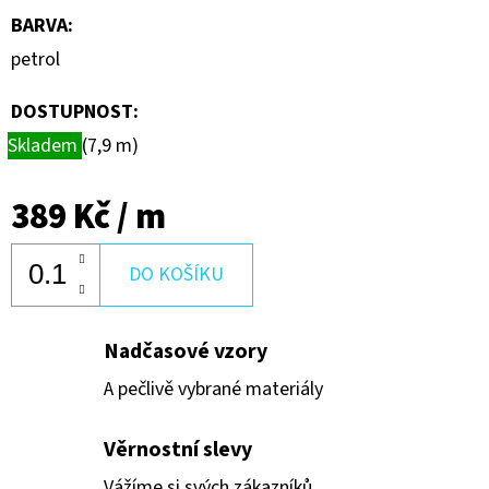
BARVA
:
petrol
DOSTUPNOST:
Skladem
(7,9 m)
389 Kč
/ m
DO KOŠÍKU
Nadčasové vzory
A pečlivě vybrané materiály
Věrnostní slevy
Vážíme si svých zákazníků