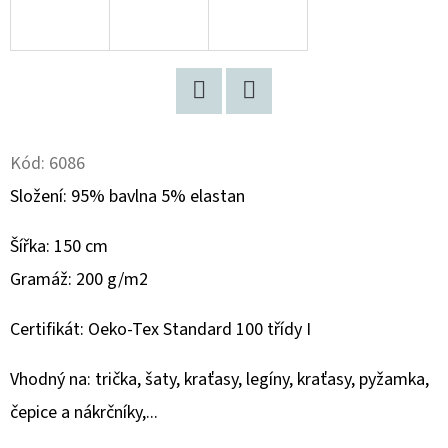
D
O
P
O
Twitter
Facebook
R
Kód:
6086
U
Složení: 95% bavlna 5% elastan
Č
U
Šířka: 150 cm
J
E
Gramáž: 200 g/m2
M
E
Certifikát: Oeko-Tex Standard 100 třídy I
Vhodný na: trička, šaty, kraťasy, legíny, kraťasy, pyžamka,
BAVLNĚNÝ
čepice a nákrčníky,...
ÚPLET
"PUFFIN"