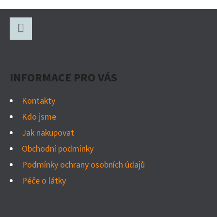
Z
Á
P
Facebook
A
INFORMACE PRO VÁS
T
Í
Kontakty
Kdo jsme
Jak nakupovat
Obchodní podmínky
Podmínky ochrany osobních údajů
Péče o látky