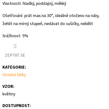
210G
Vlastnosti: hladký, poddajný, měkký
-
DRAČÍ
SVĚT
Ošetřování: prát max.na 30°, ideálně otočeno na ruby,
349
žehlit na mírný stupeň, nedávat do sušičky, nebělit
Kč
Srážlivost: 5%
ZEPTAT SE
KATEGORIE
:
Ostatní látky
VZOR
:
květiny
DOSTUPNOST: