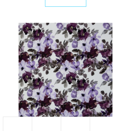
E
T
E
N
A
J
Í
T
?
HLEDAT