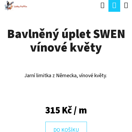
K
Hledat
Náku
Přejít
O
Zpět
Zpět
na
koší
Š
obsah
Bavlněný úplet SWEN
Í
C
K
vínové květy
O
P
O
T
Jarní limitka z Německa, vínové květy.
Ř
E
B
315 Kč
/ m
U
J
DO KOŠÍKU