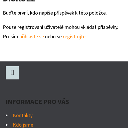
Buďte první, kdo napíše příspěvek k této položce.
Pouze registrovaní uživatelé mohou vkládat příspěvky.
Prosím
přihlaste se
nebo se
registrujte
.
Z
Á
P
Facebook
A
INFORMACE PRO VÁS
T
Í
Kontakty
Kdo jsme