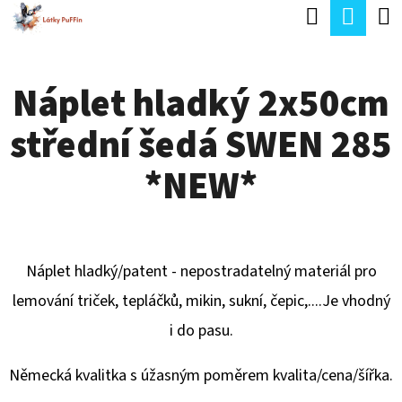
K
Hledat
Náku
Přejít
O
Zpět
Zpět
na
koší
Š
obsah
Náplet hladký 2x50cm
Í
C
K
střední šedá SWEN 285
O
P
*NEW*
O
T
Ř
Náplet hladký/patent - nepostradatelný materiál pro
E
lemování triček, tepláčků, mikin, sukní, čepic,....Je vhodný
B
i do pasu.
U
J
Německá kvalitka s úžasným poměrem kvalita/cena/šířka.