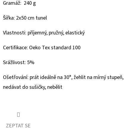
210G
Gramáž: 240 g
-
LIŠKA
A
Šířka: 2x50 cm tunel
MĚSÍC
349
Vlastnosti: příjemný, pružný, elastický
Kč
Certifikace: Oeko Tex standard 100
Srážlivost: 5%
Ošetřování: prát ideálně na 30°, žehlit na mírný stupeň,
nedávat do sušičky, nebělit
ZEPTAT SE