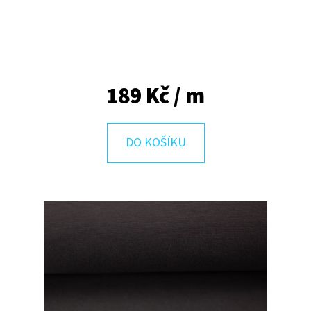
E
T
E
N
189 Kč
/ m
A
J
Í
DO KOŠÍKU
T
?
HLEDAT