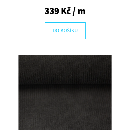
E
339 Kč
/ m
T
E
N
DO KOŠÍKU
A
J
Í
T
?
HLEDAT