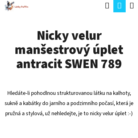
K
Hledat
Náku
Přejít
O
Zpět
Zpět
na
koší
Š
obsah
Nicky velur
Í
C
K
manšestrový úplet
O
P
antracit SWEN 789
O
T
Ř
Hledáte-li pohodlnou strukturovanou látku na kalhoty,
E
sukně a kabátky do jarního a podzimního počasí, která je
B
pružná a stylová, už nehledejte, je to nicky velur úplet :-)
U
J