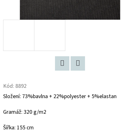
D
O
P
O
R
U
Č
U
Twitter
Facebook
J
E
Kód:
8892
M
Složení:
73%bavlna + 22%polyester + 5%elastan
E
Gramáž: 320 g/m2
BAVLNĚNÝ
Šířka: 155 cm
ÚPLET
"PUFFIN"