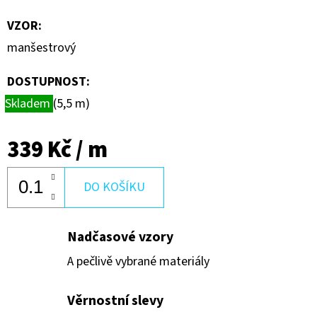
VZOR
:
manšestrový
DOSTUPNOST:
Skladem
(5,5 m)
339 Kč
/ m
DO KOŠÍKU
Nadčasové vzory
A pečlivě vybrané materiály
Věrnostní slevy