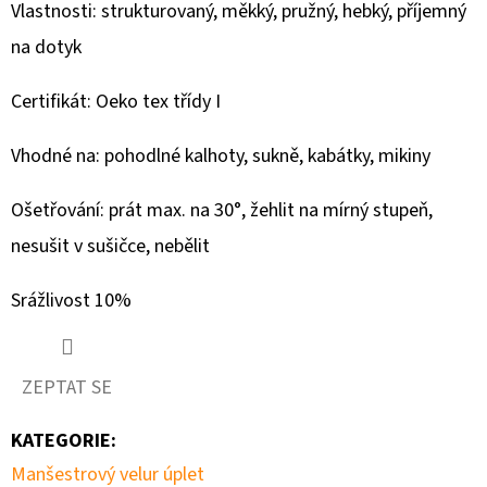
210G
Vlastnosti: strukturovaný, měkký, pružný, hebký, příjemný
-
CALLING
na dotyk
HOME
FOR
CHRISTMAS
Certifikát: Oeko tex třídy I
349
Vhodné na: pohodlné kalhoty, sukně, kabátky, mikiny
Kč
Ošetřování: prát max. na 30°, žehlit na mírný stupeň,
nesušit v sušičce, nebělit
Srážlivost 10%
ZEPTAT SE
KATEGORIE
:
Manšestrový velur úplet