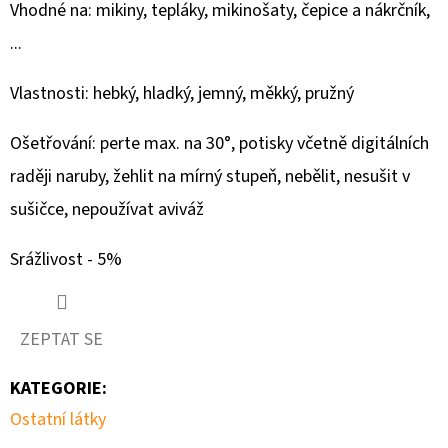
210G
Vhodné na: mikiny, tepláky, mikinošaty, čepice a nákrčník,
-
ROŠŤÁCKÉ
...
NÁŘADÍ
349
Vlastnosti: hebký, hladký, jemný, měkký, pružný
Kč
Ošetřování: perte max. na 30°, potisky včetně digitálních
raději naruby, žehlit na mírný stupeň, nebělit, nesušit v
sušičce, nepoužívat aviváž
Srážlivost - 5%
ZEPTAT SE
KATEGORIE
:
Ostatní látky