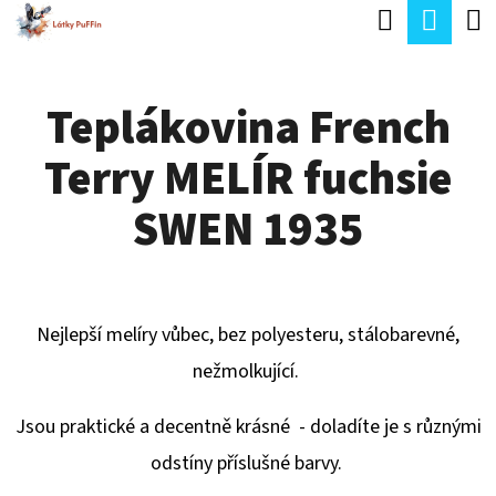
K
Hledat
Náku
Přejít
O
Zpět
Zpět
na
koší
Š
obsah
Teplákovina French
Í
C
K
Terry MELÍR fuchsie
O
P
SWEN 1935
O
T
Ř
Nejlepší melíry vůbec, bez polyesteru, stálobarevné,
E
nežmolkující.
B
U
Jsou praktické a decentně krásné - doladíte je s různými
J
odstíny příslušné barvy.