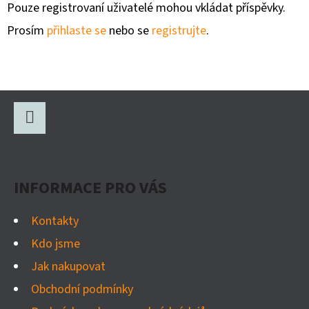
Pouze registrovaní uživatelé mohou vkládat příspěvky.
Prosím
přihlaste se
nebo se
registrujte
.
Z
Á
P
Facebook
A
INFORMACE PRO VÁS
T
Í
Kontakty
Kdo jsme
Jak nakupovat
Obchodní podmínky