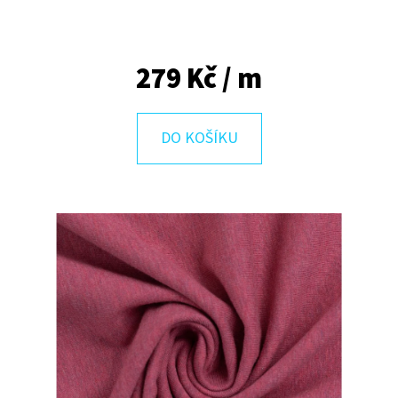
E
T
E
279 Kč
/ m
N
A
DO KOŠÍKU
J
Í
T
?
HLEDAT