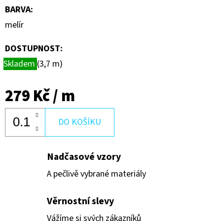
BARVA
:
melír
DOSTUPNOST:
Skladem
(3,7 m)
279 Kč
/ m
DO KOŠÍKU
Nadčasové vzory
A pečlivě vybrané materiály
Věrnostní slevy
Vážíme si svých zákazníků