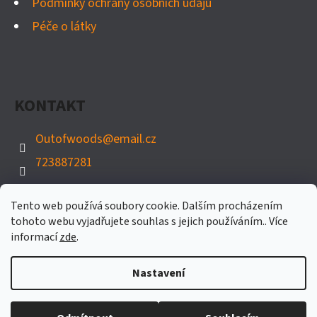
Podmínky ochrany osobních údajů
Péče o látky
KONTAKT
Outofwoods
@
email.cz
723887281
Tento web používá soubory cookie. Dalším procházením
tohoto webu vyjadřujete souhlas s jejich používáním.. Více
informací
zde
.
Nastavení
Vytvořil Shoptet