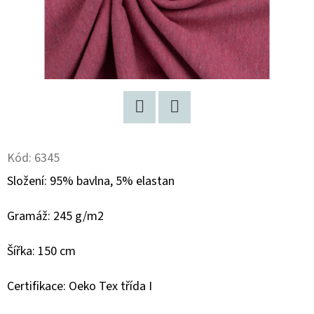
D
O
P
O
R
U
Twitter
Facebook
Č
U
Kód:
6345
J
Složení: 95% bavlna, 5% elastan
E
M
Gramáž: 245 g/m2
E
Šířka: 150 cm
BAVLNĚNÝ
Certifikace: Oeko Tex třída I
ÚPLET
"PUFFIN"