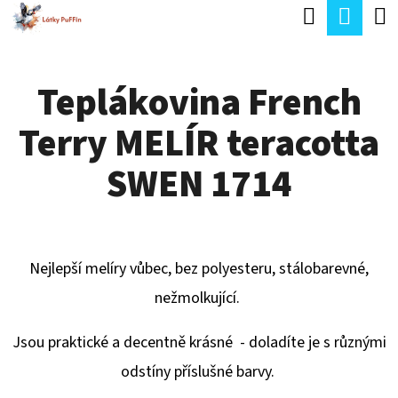
K
Hledat
Náku
Přejít
O
Zpět
Zpět
na
koší
Š
obsah
Teplákovina French
Í
C
K
Terry MELÍR teracotta
O
P
SWEN 1714
O
T
Ř
Nejlepší melíry vůbec, bez polyesteru, stálobarevné,
E
nežmolkující.
B
U
Jsou praktické a decentně krásné - doladíte je s různými
J
odstíny příslušné barvy.