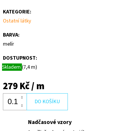
KATEGORIE
:
Ostatní látky
BARVA
:
melír
DOSTUPNOST:
Skladem
(7,4 m)
279 Kč
/ m
DO KOŠÍKU
Nadčasové vzory