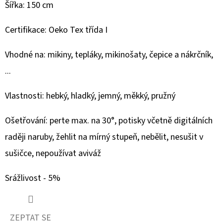
-
Šířka: 150 cm
ZMRZLINKY
359
Certifikace: Oeko Tex třída I
Kč
Vhodné na: mikiny, tepláky, mikinošaty, čepice a nákrčník,
...
Vlastnosti: hebký, hladký, jemný, měkký, pružný
Ošetřování: perte max. na 30°, potisky včetně digitálních
raději naruby, žehlit na mírný stupeň, nebělit, nesušit v
sušičce, nepoužívat aviváž
Srážlivost - 5%
ZEPTAT SE