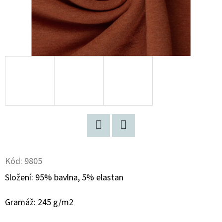
D
O
P
O
R
U
Č
U
J
E
Twitter
Facebook
M
Kód:
9805
E
Složení: 95% bavlna, 5% elastan
BAMBUSOVÝ
Gramáž: 245 g/m2
ÚPLET
"PUFFIN"