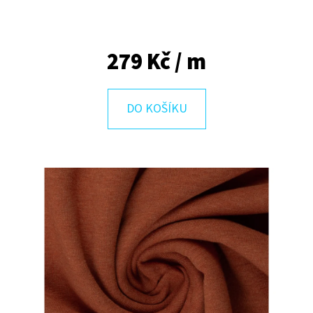
E
T
E
279 Kč
/ m
N
A
DO KOŠÍKU
J
Í
T
?
HLEDAT