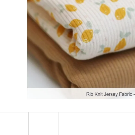
BAVLNĚNÝ ÚPLET "PUFFIN" 210G - ADVENTURE
BAMBUSOVÝ ÚPLET 
349 Kč
359 Kč