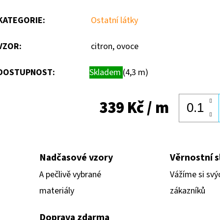
KATEGORIE
:
Ostatní látky
VZOR
:
citron, ovoce
DOSTUPNOST:
Skladem
(4,3 m)
339 Kč
/ m
Nadčasové vzory
Věrnostní s
A pečlivě vybrané
Vážíme si svý
materiály
zákazníků
Doprava zdarma