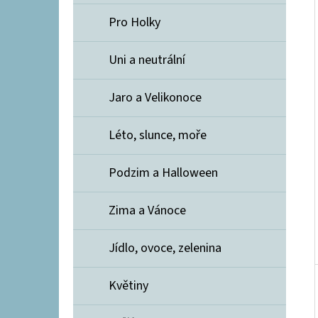
Í
E
P
Pro Holky
A
BAVLNĚNÝ ÚPLET "PUFFIN" 210G - MAŠINKY
Uni a neutrální
N
349 Kč
E
Jaro a Velikonoce
L
Léto, slunce, moře
Podzim a Halloween
Zima a Vánoce
Jídlo, ovoce, zelenina
Květiny