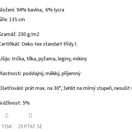
Složení: 94% bavlna, 6% lycra
Šíře: 135 cm
Gramáž: 230 g/m2
Certifikát: Oeko-tex standart třídy I.
Ušiju: trička, tílka, pyžama, leginy, mikiny
Vlastnosti: poddajný, měkký, příjemný
Ošetřování: prát max. na 30°, žehlit na mírný stupeň, nesušit v
Srážlivost: 5%
TISK
ZEPTAT SE